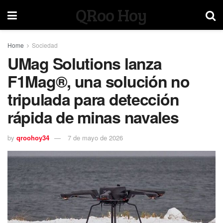
QRoo Hoy
Home
Sociedad
UMag Solutions lanza
F1Mag®, una solución no
tripulada para detección
rápida de minas navales
by
qroohoy34
7 de mayo de 2026