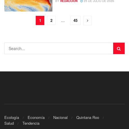
BY
REDACCIÓN
25 DE JULIO DE 2026
1
2
…
45
Ecología
Economía
Nacional
Quintana Roo
Salud
Tendencia