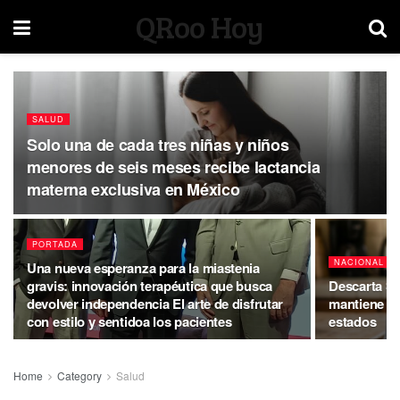
QRoo Hoy
SALUD
Solo una de cada tres niñas y niños
menores de seis meses recibe lactancia
materna exclusiva en México
PORTADA
NACIONAL
Una nueva esperanza para la miastenia
gravis: innovación terapéutica que busca
Descarta Sa
devolver independencia El arte de disfrutar
mantiene vi
con estilo y sentidoa los pacientes
estados
Home
Category
Salud