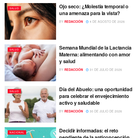
Ojo seco: ¿Molestia temporal o
SALUD
una amenaza para la vista?
BY
REDACCIÓN
4 DE AGOSTO DE 2026
Semana Mundial de la Lactancia
SALUD
Materna: alimentando con amor
y salud
BY
REDACCIÓN
31 DE JULIO DE 2026
Día del Abuelo: una oportunidad
SALUD
para celebrar el envejecimiento
activo y saludable
BY
REDACCIÓN
30 DE JULIO DE 2026
Decidir informadas: el reto
NACIONAL
pendiente de la anticoncepción