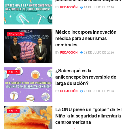
BY
REDACCIÓN
28 DE JULIO DE 2026
México incorpora innovación
NACIONAL
médica para aneurismas
cerebrales
BY
REDACCIÓN
28 DE JULIO DE 2026
​¿Sabes qué es la
SALUD
anticoncepción reversible de
larga duración?
BY
REDACCIÓN
27 DE JULIO DE 2026
La ONU prevé un “golpe” de ‘El
SALUD
Niño’ a la seguridad alimentaria
centroamericana