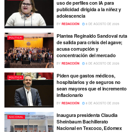
uso de perfiles con IA para
publicidad dirigida a la niñez y
adolescencia
BY
REDACCIÓN
8 DE AGOSTO DE 2026
Plantea Reginaldo Sandoval ruta
POLÍTICA
de salida para crisis del agave;
acusa corrupción y
concentración del mercado
BY
REDACCIÓN
8 DE AGOSTO DE 2026
Piden que gastos médicos,
POLÍTICA
hospitalarios y de seguros no
sean mayores que el incremento
inflacionario
BY
REDACCIÓN
8 DE AGOSTO DE 2026
Inaugura presidenta Claudia
NACIONAL
Sheinbaum Bachillerato
Nacional en Texcoco, Edomex