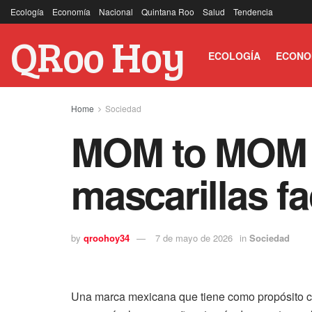
Ecología
Economía
Nacional
Quintana Roo
Salud
Tendencia
QRoo Hoy
ECOLOGÍA
ECONO
Home
Sociedad
MOM to MOM p
mascarillas fa
by
qroohoy34
7 de mayo de 2026
in
Sociedad
Una marca mexicana que tiene como propósito con