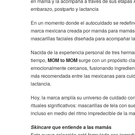
en mamá y la acompaña a través de sus etapas A
embarazo, postparto y lactancia
En un momento donde el autocuidado se redefine d
marca mexicana creada por mamás para mamás— 
mascarillas faciales diseñada para acompañar la 
Nacida de la experiencia personal de tres herm
tiempo,
MOM to MOM
surge con un propósito clar
emocionalmente cercanos, fusionando ingredient
más recomendada entre las mexicanas para cuida
lactancia.
Hoy, la marca amplía su universo de cuidado c
rituales significativos: mascarillas de tela con 
incluso en medio del ritmo impredecible de la ma
Skincare
que entiende a las mamás
Esta nueva colección está formulada con ingredi