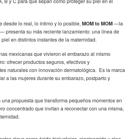
, B y C para que sepan cómo proteger su piel en el
esde lo real, lo íntimo y lo posible,
MOM to MOM
—la
presenta su más reciente lanzamiento: una línea de
piel en distintos instantes de la maternidad.
anas mexicanas que vivieron el embarazo al mismo
o: ofrecer productos seguros, efectivos y
es naturales con innovación dermatológica. Es la marca
r a las mujeres durante su embarazo, postparto y
on una propuesta que transforma pequeños momentos en
suero concentrado que invitan a reconectar con una misma,
ternidad.
entes clave como ácido hialurónico, niacinamida y aloe