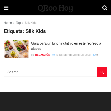
QRoo Hoy
Home
Tag
Silk Kids
Etiqueta:
Silk Kids
Guía para un lunch nutritivo en este regreso a
clases
BY
REDACCIÓN
13 DE SEPTIEMBRE DE 2023
0