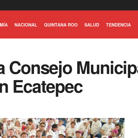
MÍA
NACIONAL
QUINTANA ROO
SALUD
TENDENCIA
a Consejo Municip
en Ecatepec