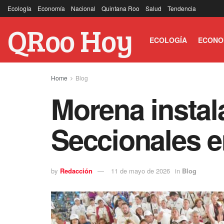
Ecología
Economía
Nacional
Quintana Roo
Salud
Tendencia
QRoo Hoy
ECOLOGÍA
ECONO
Home
Blog
Morena instal
Seccionales 
by
Redacción
11 de mayo de 2026
in
Blog