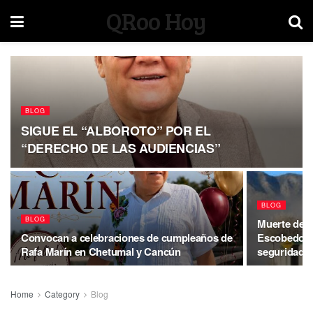
QRoo Hoy
BLOG
SIGUE EL “ALBOROTO” POR EL
“DERECHO DE LAS AUDIENCIAS”
BLOG
BLOG
Muerte de t
Convocan a celebraciones de cumpleaños de
Escobedo po
Rafa Marín en Chetumal y Cancún
seguridad
Home
Category
Blog