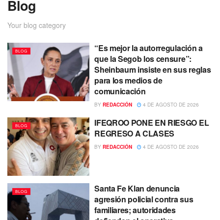
Blog
Your blog category
“Es mejor la autorregulación a
BLOG
que la Segob los censure”:
Sheinbaum insiste en sus reglas
para los medios de
comunicación
BY
REDACCIÓN
4 DE AGOSTO DE 2026
IFEQROO PONE EN RIESGO EL
BLOG
REGRESO A CLASES
BY
REDACCIÓN
4 DE AGOSTO DE 2026
Santa Fe Klan denuncia
BLOG
agresión policial contra sus
familiares; autoridades