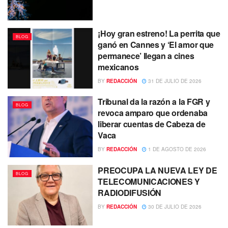
¡Hoy gran estreno! La perrita que
BLOG
ganó en Cannes y ‘El amor que
permanece’ llegan a cines
mexicanos
BY
REDACCIÓN
31 DE JULIO DE 2026
Tribunal da la razón a la FGR y
BLOG
revoca amparo que ordenaba
liberar cuentas de Cabeza de
Vaca
BY
REDACCIÓN
1 DE AGOSTO DE 2026
PREOCUPA LA NUEVA LEY DE
BLOG
TELECOMUNICACIONES Y
RADIODIFUSIÓN
BY
REDACCIÓN
30 DE JULIO DE 2026