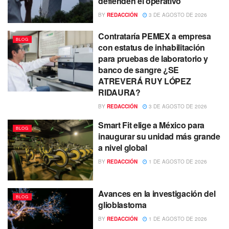
defienden el operativo
BY
REDACCIÓN
3 DE AGOSTO DE 2026
Contrataría PEMEX a empresa
BLOG
con estatus de inhabilitación
para pruebas de laboratorio y
banco de sangre ¿SE
ATREVERÁ RUY LÓPEZ
RIDAURA?
BY
REDACCIÓN
3 DE AGOSTO DE 2026
Smart Fit elige a México para
BLOG
inaugurar su unidad más grande
a nivel global
BY
REDACCIÓN
1 DE AGOSTO DE 2026
Avances en la investigación del
BLOG
glioblastoma
BY
REDACCIÓN
1 DE AGOSTO DE 2026