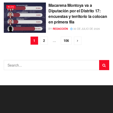
Macarena Montoya va a
BLOG
Diputación por el Distrito 17:
encuestas y territorio la colocan
en primera fila
BY
REDACCIÓN
30 DE JULIO DE 2026
1
2
…
106