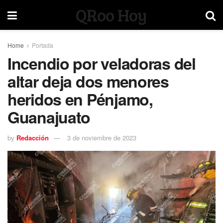
QRoo Hoy
Home
Portada
Incendio por veladoras del
altar deja dos menores
heridos en Pénjamo,
Guanajuato
by
Redacción
3 de noviembre de 2023