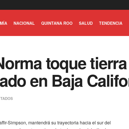
MÍA
NACIONAL
QUINTANA ROO
SALUD
TENDENCIA
orma toque tierra 
ado en Baja Califo
STADOS
ffir-Simpson, mantendrá su trayectoria hacia el sur del