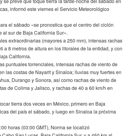
 y se prevé que toque tierra la tarde-noche del sábado en
as, informó este viernes el Servicio Meteorológico
ra el sábado «se pronostica que el centro del ciclón
e al sur de Baja California Sur».
les extraordinarias (mayores a 250 mm), intensas rachas
 a 8 metros de altura en los litorales de la entidad, y con
aja California.
s puntuales torrenciales, intensas rachas de viento de
en las costas de Nayarit y Sinaloa; lluvias muy fuertes en
uahua, Durango y Sonora, así como rachas de viento de
stas de Colima y Jalisco, y rachas de 40 a 60 km/h en
tocar tierra dos veces en México, primero en Baja
sticas del país el sábado, y luego en Sinaloa la próxima
1:00 horas (03:00 GMT), Norma se localizó
 Cabo San Lucas, Baja California Sur, y a 450 km al