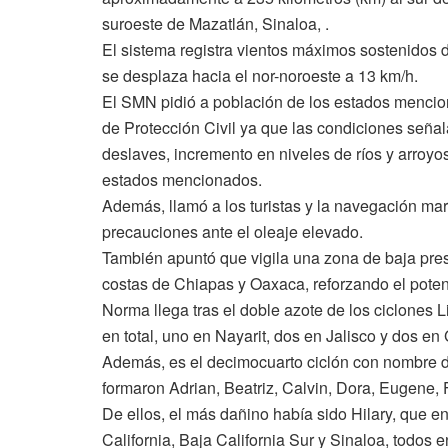
suroeste de Mazatlán, Sinaloa, .
El sistema registra vientos máximos sostenidos d
se desplaza hacia el nor-noroeste a 13 km/h.
El SMN pidió a población de los estados mencio
de Protección Civil ya que las condiciones seña
deslaves, incremento en niveles de ríos y arroy
estados mencionados.
Además, llamó a los turistas y la navegación ma
precauciones ante el oleaje elevado.
También apuntó que vigila una zona de baja presi
costas de Chiapas y Oaxaca, reforzando el potenci
Norma llega tras el doble azote de los ciclones
en total, uno en Nayarit, dos en Jalisco y dos en
Además, es el decimocuarto ciclón con nombre d
formaron Adrian, Beatriz, Calvin, Dora, Eugene, F
De ellos, el más dañino había sido Hilary, que e
California, Baja California Sur y Sinaloa, todos e