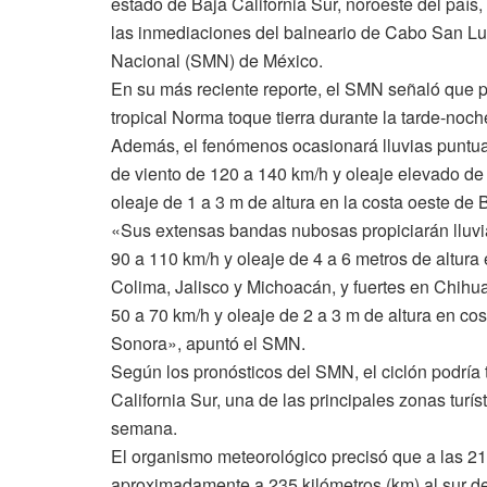
estado de Baja California Sur, noroeste del país,
las inmediaciones del balneario de Cabo San Luc
Nacional (SMN) de México.
En su más reciente reporte, el SMN señaló que pa
tropical Norma toque tierra durante la tarde-noch
Además, el fenómenos ocasionará lluvias puntua
de viento de 120 a 140 km/h y oleaje elevado de 6
oleaje de 1 a 3 m de altura en la costa oeste de B
«Sus extensas bandas nubosas propiciarán lluvia
90 a 110 km/h y oleaje de 4 a 6 metros de altura 
Colima, Jalisco y Michoacán, y fuertes en Chih
50 a 70 km/h y oleaje de 2 a 3 m de altura en co
Sonora», apuntó el SMN.
Según los pronósticos del SMN, el ciclón podría 
California Sur, una de las principales zonas turí
semana.
El organismo meteorológico precisó que a las 2
aproximadamente a 235 kilómetros (km) al sur de