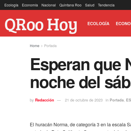
Ecología
Economía
Nacional
Quintana Roo
Salud
Tendencia
QRoo Hoy
ECOLOGÍA
ECONO
Home
Portada
Esperan que N
noche del sáb
by
Redacción
21 de octubre de 2023
in
Portada
,
E
El huracán Norma, de categoría 3 en la escala Sa