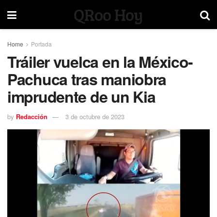
QRoo Hoy
Home
Portada
Tráiler vuelca en la México-
Pachuca tras maniobra
imprudente de un Kia
by
Redacción
3 de octubre de 2023