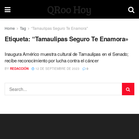
QRoo Hoy
Home
Tag
“Tamaulipas Seguro Te Enamora"
Etiqueta:
“Tamaulipas Seguro Te Enamora»
Inaugura Américo muestra cultural de Tamaulipas en el Senado;
recibe reconocimiento por lucha contra el cáncer
BY
REDACCIÓN
12 DE SEPTIEMBRE DE 2023
0