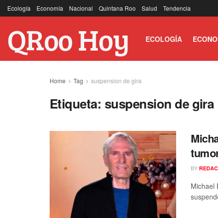
Ecología
Economía
Nacional
Quintana Roo
Salud
Tendencia
QRoo Hoy
ECOLOGÍA
ECONO
Home
Tag
suspension de gira
Etiqueta:
suspension de gira
Micha
tumor
BY
REDAC
Michael 
suspende