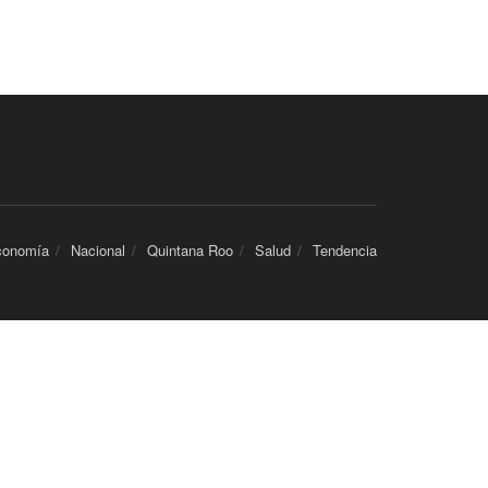
conomía
Nacional
Quintana Roo
Salud
Tendencia