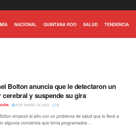
MÍA
NACIONAL
QUINTANA ROO
SALUD
TENDENCIA
el Bolton anuncia que le detectaron un
 cerebral y suspende su gira
8 DE ENERO DE 2024
CIÓN
0
Bolton empezó el año con un problema de salud que lo llevó a
r algunos conciertos que tenía programados ...