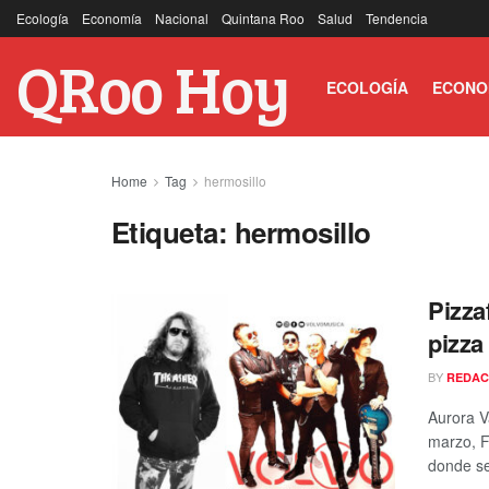
Ecología
Economía
Nacional
Quintana Roo
Salud
Tendencia
QRoo Hoy
ECOLOGÍA
ECONO
Home
Tag
hermosillo
Etiqueta:
hermosillo
Pizza
pizza
BY
REDAC
Aurora V
marzo, F
donde se