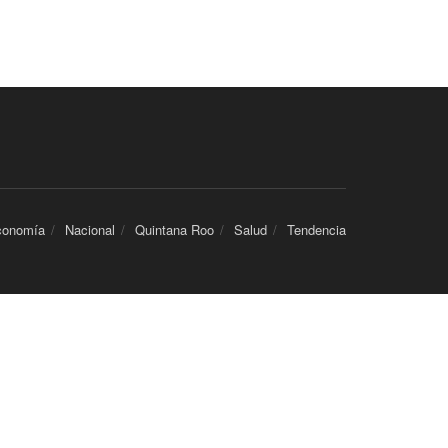
conomía
Nacional
Quintana Roo
Salud
Tendencia