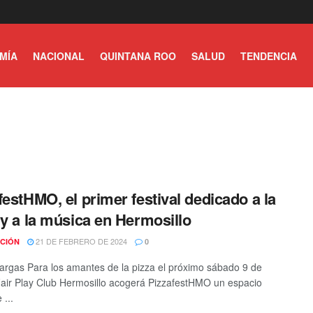
MÍA
NACIONAL
QUINTANA ROO
SALUD
TENDENCIA
festHMO, el primer festival dedicado a la
 y a la música en Hermosillo
21 DE FEBRERO DE 2024
CIÓN
0
argas Para los amantes de la pizza el próximo sábado 9 de
air Play Club Hermosillo acogerá PizzafestHMO un espacio
 ...