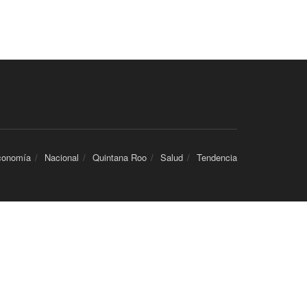
conomía
Nacional
Quintana Roo
Salud
Tendencia