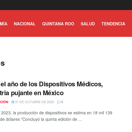
MÍA
NACIONAL
QUINTANA ROO
SALUD
TENDENCIA
os
 el año de los Dispositivos Médicos,
tria pujante en México
31 DE OCTUBRE DE 2023
CIÓN
0
 2023, la producción de dispositivos se estima en 18 mil 139
de dólares *Concluyó la quinta edición de ...