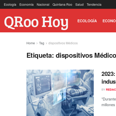
Ecología
Economía
Nacional
Quintana Roo
Salud
Tendencia
QRoo Hoy
ECOLOGÍA
ECONO
Home
Tag
dispositivos Médicos
Etiqueta:
dispositivos Médic
2023:
indus
BY
REDAC
*Durante
millones 