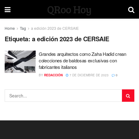
QRoo Hoy
Home
Tag
a edición 2023 de CERSAIE
Etiqueta:
a edición 2023 de CERSAIE
Grandes arquitectos como Zaha Hadid crean
colecciones de baldosas exclusivas con
fabricantes italianos
BY
REDACCIÓN
7 DE DICIEMBRE DE 2023
0