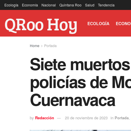
Ecología
Economía
Nacional
Quintana Roo
Salud
Tendencia
QRoo Hoy
ECOLOGÍA
ECONO
Home
Portada
Siete muertos
policías de M
Cuernavaca
by
Redacción
20 de noviembre de 2023
in
Portada
,