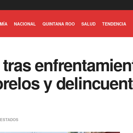
MÍA
NACIONAL
QUINTANA ROO
SALUD
TENDENCIA
 tras enfrentamien
orelos y delincuen
ESTADOS