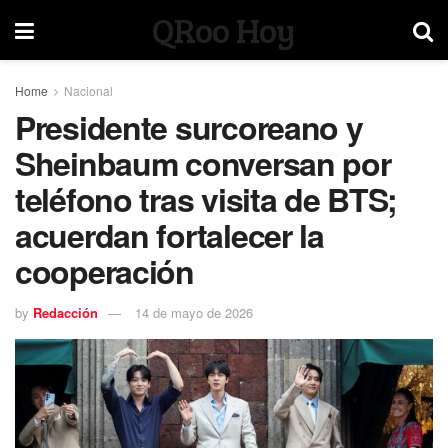
QRoo Hoy
Home
Nacional
Presidente surcoreano y
Sheinbaum conversan por
teléfono tras visita de BTS;
acuerdan fortalecer la
cooperación
by
Redacción
14 de mayo de 2026