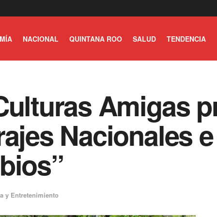
MÍA
NACIONAL
QUINTANA ROO
SALUD
TENDENCIA
Culturas Amigas pr
rajes Nacionales e
bios”
ra y Entretenimiento