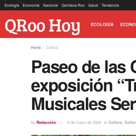
Ecología
Economía
Nacional
Quintana Roo
Salud
Tendencia
QRoo Hoy
ECOLOGÍA
ECONO
Home
Cultura
Paseo de las 
exposición “T
Musicales Ser
by
Redacción
9 de mayo de 2026
in
Cultura
,
Cultu