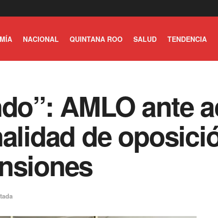
MÍA
NACIONAL
QUINTANA ROO
SALUD
TENDENCIA
ndo”: AMLO ante a
nalidad de oposici
ensiones
tada