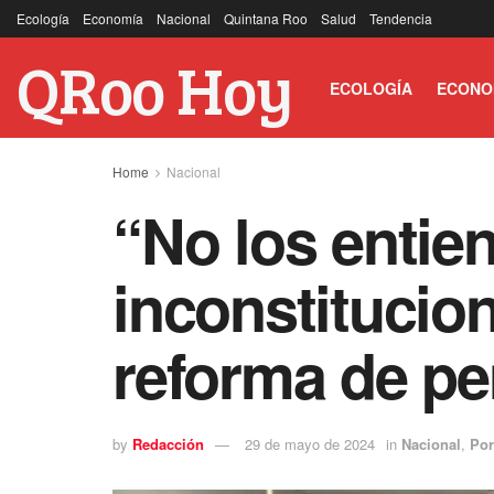
Ecología
Economía
Nacional
Quintana Roo
Salud
Tendencia
QRoo Hoy
ECOLOGÍA
ECONO
Home
Nacional
“No los entie
inconstitucio
reforma de p
by
Redacción
29 de mayo de 2024
in
Nacional
,
Por