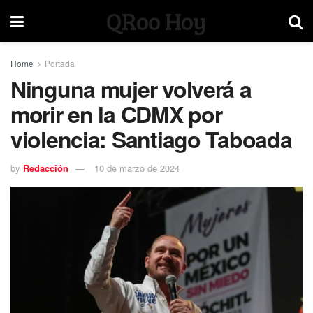
QRoo Hoy
Home
Portada
Ninguna mujer volverá a
morir en la CDMX por
violencia: Santiago Taboada
by
Redacción
10 de marzo de 2024