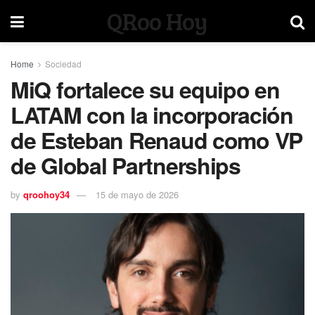
QRoo Hoy
Home
Sociedad
MiQ fortalece su equipo en
LATAM con la incorporación
de Esteban Renaud como VP
de Global Partnerships
by
qroohoy34
15 de mayo de 2026