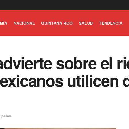
MÍA
NACIONAL
QUINTANA ROO
SALUD
TENDENCIA
dvierte sobre el r
mexicanos utilicen 
ipales