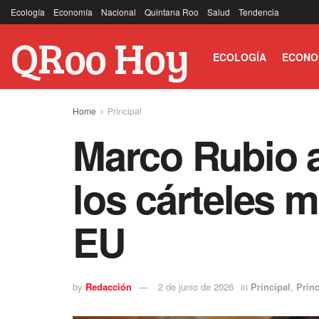
Ecología
Economía
Nacional
Quintana Roo
Salud
Tendencia
QRoo Hoy
ECOLOGÍA
ECONO
Home
Principal
Marco Rubio a
los cárteles 
EU
by
Redacción
2 de junio de 2026
in
Principal
,
Princ