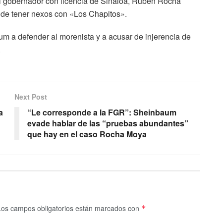
al gobernador con licencia de Sinaloa, Rubén Rocha
 de tener nexos con «Los Chapitos».
um a defender al morenista y a acusar de injerencia de
.
Next Post
a
“Le corresponde a la FGR”: Sheinbaum
evade hablar de las “pruebas abundantes”
que hay en el caso Rocha Moya
Los campos obligatorios están marcados con
*