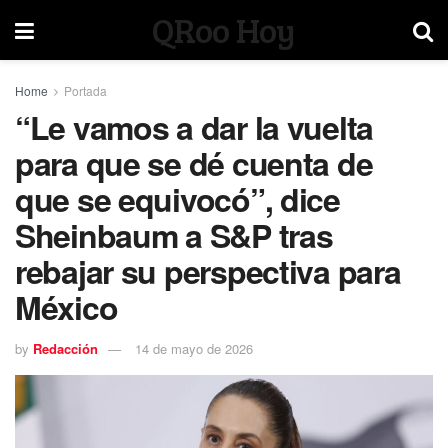
QRoo Hoy
Home
Portada
“Le vamos a dar la vuelta
para que se dé cuenta de
que se equivocó”, dice
Sheinbaum a S&P tras
rebajar su perspectiva para
México
by
Redacción
14 de mayo de 2026