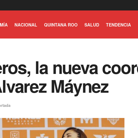
MÍA
NACIONAL
QUINTANA ROO
SALUD
TENDENCIA
eros, la nueva coo
lvarez Máynez
rtada