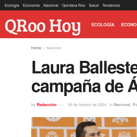
Ecología
Economía
Nacional
Quintana Roo
Salud
Tendencia
QRoo Hoy
ECOLOGÍA
ECONO
Home
Nacional
Laura Ballest
campaña de Á
by
Redacción
26 de febrero de 2024
in
Nacional
,
Po