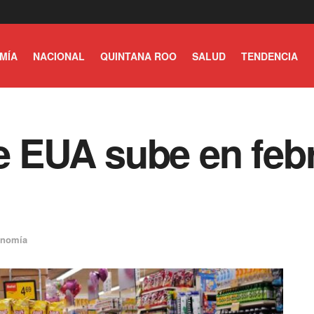
MÍA
NACIONAL
QUINTANA ROO
SALUD
TENDENCIA
de EUA sube en feb
nomía