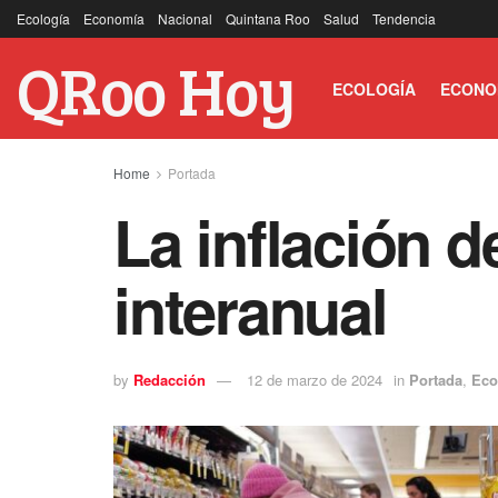
Ecología
Economía
Nacional
Quintana Roo
Salud
Tendencia
QRoo Hoy
ECOLOGÍA
ECONO
Home
Portada
La inflación 
interanual
by
Redacción
12 de marzo de 2024
in
Portada
,
Eco