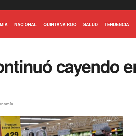
MÍA
NACIONAL
QUINTANA ROO
SALUD
TENDENCIA
continuó cayendo e
onomía