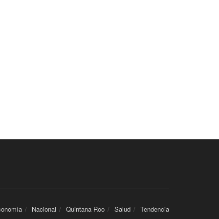
conomía
Nacional
Quintana Roo
Salud
Tendencia