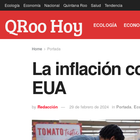
Ecología
Economía
Nacional
Quintana Roo
Salud
Tendencia
QRoo Hoy
ECOLOGÍA
ECONO
Home
Portada
La inflación 
EUA
by
Redacción
29 de febrero de 2024
in
Portada
,
Ec