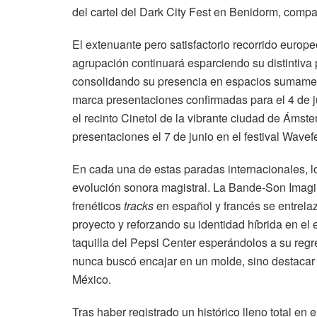
del cartel del Dark City Fest en Benidorm, comp
El extenuante pero satisfactorio recorrido europe
agrupación continuará esparciendo su distintiva 
consolidando su presencia en espacios sumamente
marca presentaciones confirmadas para el 4 de ju
el recinto Cinetol de la vibrante ciudad de Áms
presentaciones el 7 de junio en el festival Wave
En cada una de estas paradas internacionales, l
evolución sonora magistral. La Bande-Son Imagi
frenéticos
tracks
en español y francés se entrela
proyecto y reforzando su identidad híbrida en el e
taquilla del Pepsi Center esperándolos a su reg
nunca buscó encajar en un molde, sino destacar y 
México.
Tras haber registrado un histórico lleno total en