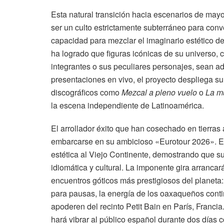
Esta natural transición hacia escenarios de mayo
ser un culto estrictamente subterráneo para conv
capacidad para mezclar el imaginario estético de
ha logrado que figuras icónicas de su universo, 
integrantes o sus peculiares personajes, sean a
presentaciones en vivo, el proyecto despliega s
discográficos como
Mezcal a pleno vuelo
o
La m
la escena independiente de Latinoamérica.
El arrollador éxito que han cosechado en tierras
embarcarse en su ambicioso «Eurotour 2026». Est
estética al Viejo Continente, demostrando que su
idiomática y cultural. La imponente gira arranca
encuentros góticos más prestigiosos del planeta:
para pausas, la energía de los oaxaqueños conti
apoderen del recinto Petit Bain en París, Franci
hará vibrar al público español durante dos días c