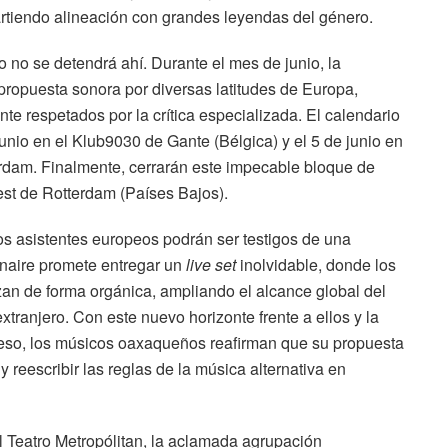
artiendo alineación con grandes leyendas del género.
o no se detendrá ahí. Durante el mes de junio, la
propuesta sonora por diversas latitudes de Europa,
 respetados por la crítica especializada. El calendario
nio en el Klub9030 de Gante (Bélgica) y el 5 de junio en
terdam. Finalmente, cerrarán este impecable bloque de
fest de Rotterdam (Países Bajos).
os asistentes europeos podrán ser testigos de una
naire promete entregar un
live set
inolvidable, donde los
zan de forma orgánica, ampliando el alcance global del
xtranjero. Con este nuevo horizonte frente a ellos y la
reso, los músicos oaxaqueños reafirman que su propuesta
reescribir las reglas de la música alternativa en
 el Teatro Metropólitan, la aclamada agrupación