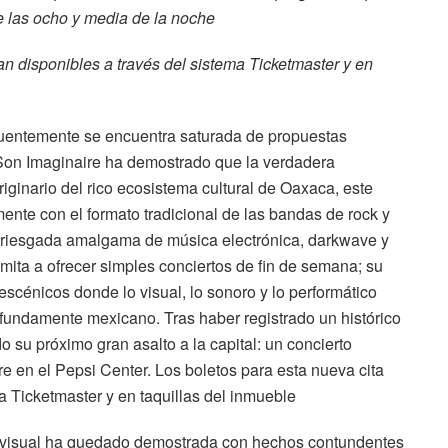
de las ocho y media de la noche
an disponibles a través del sistema Ticketmaster y en
uentemente se encuentra saturada de propuestas
on Imaginaire ha demostrado que la verdadera
Originario del rico ecosistema cultural de Oaxaca, este
ente con el formato tradicional de las bandas de rock y
 arriesgada amalgama de música electrónica, darkwave y
imita a ofrecer simples conciertos de fin de semana; su
s escénicos donde lo visual, lo sonoro y lo performático
fundamente mexicano. Tras haber registrado un histórico
do su próximo gran asalto a la capital: un concierto
 en el Pepsi Center. Los boletos para esta nueva cita
a Ticketmaster y en taquillas del inmueble
ovisual ha quedado demostrada con hechos contundentes