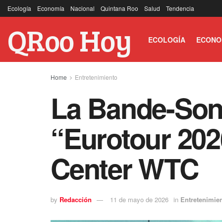
Ecología
Economía
Nacional
Quintana Roo
Salud
Tendencia
QRoo Hoy
ECOLOGÍA
ECONO
Home
Entretenimiento
La Bande-Son 
“Eurotour 2026
Center WTC
by
Redacción
11 de mayo de 2026
in
Entretenimie