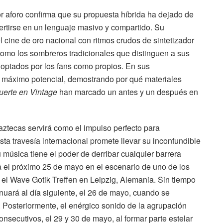
r aforo confirma que su propuesta híbrida ha dejado de
ertirse en un lenguaje masivo y compartido. Su
l cine de oro nacional con ritmos crudos de sintetizador
como los sombreros tradicionales que distinguen a sus
doptados por los fans como propios. En sus
u máximo potencial, demostrando por qué materiales
uerte en Vintage
han marcado un antes y un después en
 aztecas servirá como el impulso perfecto para
a travesía internacional promete llevar su inconfundible
 música tiene el poder de derribar cualquier barrera
rá el próximo 25 de mayo en el escenario de uno de los
 el Wave Gotik Treffen en Leipzig, Alemania. Sin tiempo
nuará al día siguiente, el 26 de mayo, cuando se
a. Posteriormente, el enérgico sonido de la agrupación
onsecutivos, el 29 y 30 de mayo, al formar parte estelar