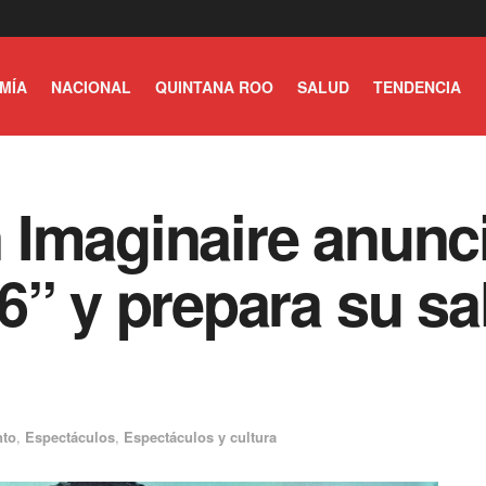
MÍA
NACIONAL
QUINTANA ROO
SALUD
TENDENCIA
Imaginaire anunc
” y prepara su sal
nto
,
Espectáculos
,
Espectáculos y cultura