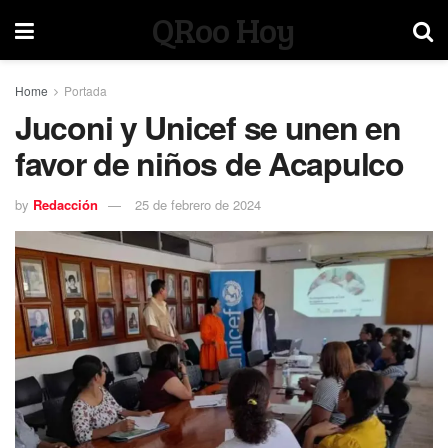
QRoo Hoy
Home
Portada
Juconi y Unicef se unen en
favor de niños de Acapulco
by
Redacción
25 de febrero de 2024