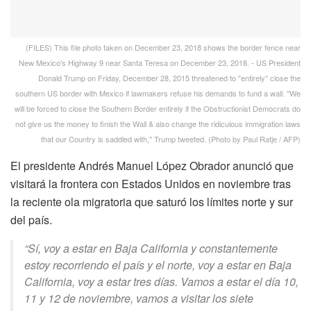
(FILES) This file photo taken on December 23, 2018 shows the border fence near
New Mexico's Highway 9 near Santa Teresa on December 23, 2018. - US President
Donald Trump on Friday, December 28, 2015 threatened to "entirely" close the
southern US border with Mexico if lawmakers refuse his demands to fund a wall. "We
will be forced to close the Southern Border entirely if the Obstructionist Democrats do
not give us the money to finish the Wall & also change the ridiculous immigration laws
that our Country is saddled with," Trump tweeted. (Photo by Paul Ratje / AFP)
El presidente Andrés Manuel López Obrador anunció que
visitará la frontera con Estados Unidos en noviembre tras
la reciente ola migratoria que saturó los límites norte y sur
del país.
“Sí, voy a estar en Baja California y constantemente
estoy recorriendo el país y el norte, voy a estar en Baja
California, voy a estar tres días. Vamos a estar el día 10,
11 y 12 de noviembre, vamos a visitar los siete