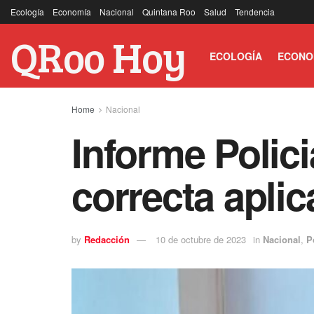
Ecología
Economía
Nacional
Quintana Roo
Salud
Tendencia
QRoo Hoy
ECOLOGÍA
ECONO
Home
Nacional
Informe Polic
correcta aplic
by
Redacción
10 de octubre de 2023
in
Nacional
,
P