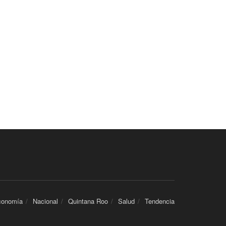
conomía
Nacional
Quintana Roo
Salud
Tendencia