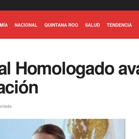
MÍA
NACIONAL
QUINTANA ROO
SALUD
TENDENCIA
ial Homologado av
ación
ortada