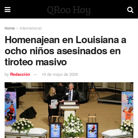
QRoo Hoy
Home
Internacional
Homenajean en Louisiana a
ocho niños asesinados en
tiroteo masivo
by
Redacción
10 de mayo de 2026