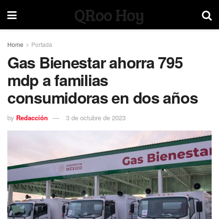
QRoo Hoy
Home
Portada
Gas Bienestar ahorra 795
mdp a familias
consumidoras en dos años
by
Redacción
3 de octubre de 2023