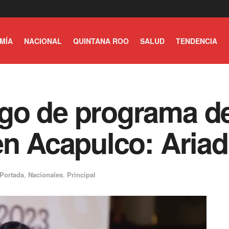
MÍA
NACIONAL
QUINTANA ROO
SALUD
TENDENCIA
go de programa d
en Acapulco: Ariad
Portada
,
Nacionales
,
Principal