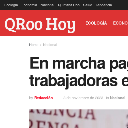
Ecología
Economía
Nacional
Quintana Roo
Salud
Tendencia
QRoo Hoy
ECOLOGÍA
ECONO
Home
Nacional
En marcha pa
trabajadoras 
by
Redacción
8 de noviembre de 2023
in
Nacional
,