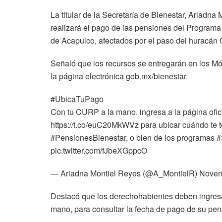
La titular de la Secretaría de Bienestar, Ariadna
realizará el pago de las pensiones del Programa 
de Acapulco, afectados por el paso del huracán O
Señaló que los recursos se entregarán en los Mó
la página electrónica gob.mx/bienestar.
#UbicaTuPago
Con tu CURP a la mano, ingresa a la página ofici
https://t.co/euC20MkWVz para ubicar cuándo te to
#PensionesBienestar, o bien de los programas
pic.twitter.com/fJbeXGppcO
— Ariadna Montiel Reyes (@A_MontielR) Novem
Destacó que los derechohabientes deben ingresa
mano, para consultar la fecha de pago de su pe