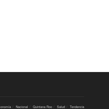
conomía
Nacional
Quintana Roo
Salud
Tendencia