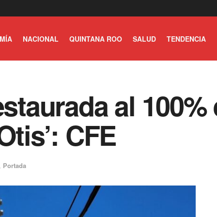
MÍA
NACIONAL
QUINTANA ROO
SALUD
TENDENCIA
restaurada al 100%
Otis’: CFE
,
Portada