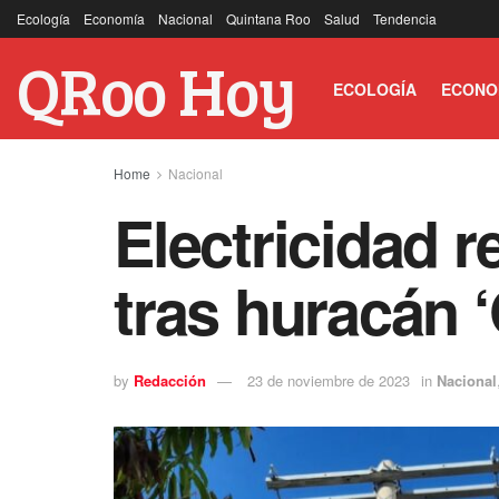
Ecología
Economía
Nacional
Quintana Roo
Salud
Tendencia
QRoo Hoy
ECOLOGÍA
ECONO
Home
Nacional
Electricidad 
tras huracán ‘
by
Redacción
23 de noviembre de 2023
in
Nacional