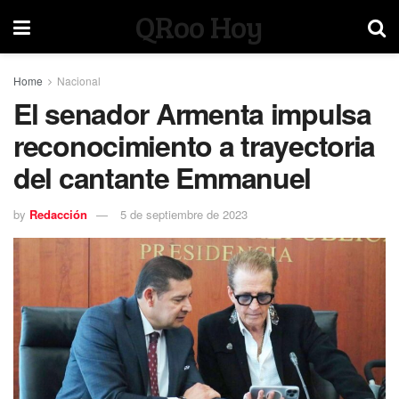
QRoo Hoy
Home
Nacional
El senador Armenta impulsa
reconocimiento a trayectoria
del cantante Emmanuel
by
Redacción
5 de septiembre de 2023