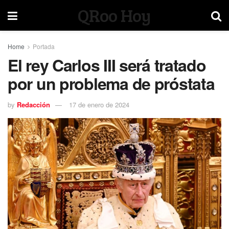
QRoo Hoy
Home
Portada
El rey Carlos III será tratado
por un problema de próstata
by
Redacción
17 de enero de 2024