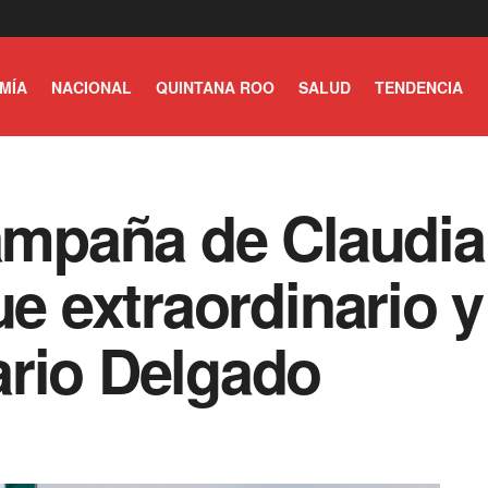
MÍA
NACIONAL
QUINTANA ROO
SALUD
TENDENCIA
campaña de Claud
ue extraordinario y
ario Delgado