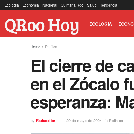
Ecología
Economía
Nacional
Quintana Roo
Salud
Tendencia
QRoo Hoy
ECOLOGÍA
ECONO
Home
Política
El cierre de 
en el Zócalo f
esperanza: M
by
Redacción
29 de mayo de 2024
in
Política