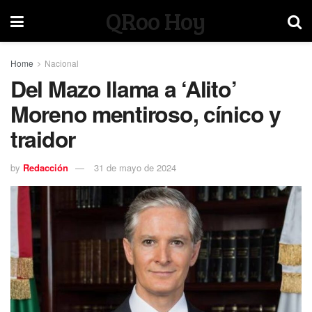
QRoo Hoy
Home
Nacional
Del Mazo llama a ‘Alito’
Moreno mentiroso, cínico y
traidor
by
Redacción
31 de mayo de 2024