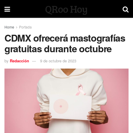
QRoo Hoy
Home
Portada
CDMX ofrecerá mastografías
gratuitas durante octubre
by
Redacción
9 de octubre de 2023