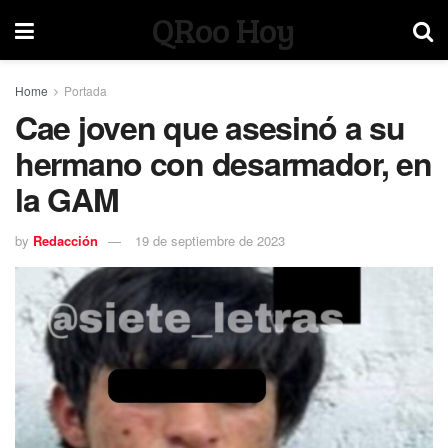
QRoo Hoy
Home
Portada
Cae joven que asesinó a su
hermano con desarmador, en
la GAM
by
Redacción
19 de septiembre de 2023