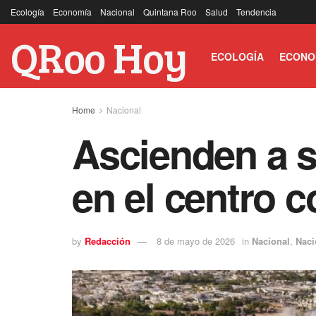
Ecología
Economía
Nacional
Quintana Roo
Salud
Tendencia
QRoo Hoy
ECOLOGÍA
ECONO
Home
Nacional
Ascienden a s
en el centro 
by
Redacción
8 de mayo de 2026
in
Nacional
,
Naci