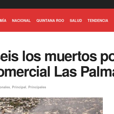
MÍA
NACIONAL
QUINTANA ROO
SALUD
TENDENCIA
eis los muertos po
comercial Las Palm
onales
,
Principal
,
Principales