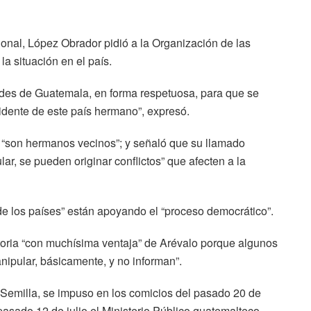
onal, López Obrador pidió a la Organización de las
 situación en el país.
ades de Guatemala, en forma respetuosa, para que se
sidente de este país hermano”, expresó.
“son hermanos vecinos”; y señaló que su llamado
ar, se pueden originar conflictos” que afecten a la
de los países” están apoyando el “proceso democrático”.
toria “con muchísima ventaja” de Arévalo porque algunos
pular, básicamente, y no informan”.
o Semilla, se impuso en los comicios del pasado 20 de
 pasado 12 de julio el Ministerio Público guatemalteco