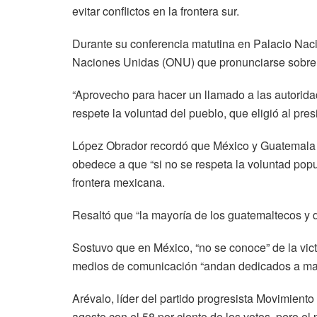
evitar conflictos en la frontera sur.
Durante su conferencia matutina en Palacio Naci
Naciones Unidas (ONU) que pronunciarse sobre la
“Aprovecho para hacer un llamado a las autorid
respete la voluntad del pueblo, que eligió al pre
López Obrador recordó que México y Guatemala 
obedece a que “si no se respeta la voluntad popul
frontera mexicana.
Resaltó que “la mayoría de los guatemaltecos y 
Sostuvo que en México, “no se conoce” de la vic
medios de comunicación “andan dedicados a mani
Arévalo, líder del partido progresista Movimient
agosto con el 58 por ciento de los votos, pero el