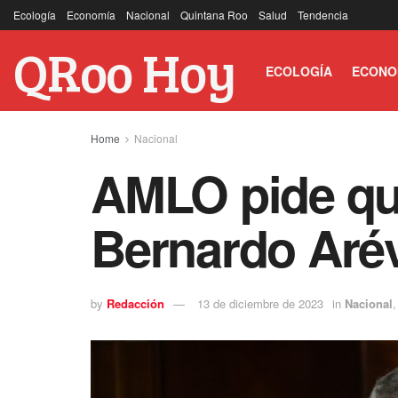
Ecología
Economía
Nacional
Quintana Roo
Salud
Tendencia
QRoo Hoy
ECOLOGÍA
ECONO
Home
Nacional
AMLO pide que
Bernardo Aré
by
Redacción
13 de diciembre de 2023
in
Nacional