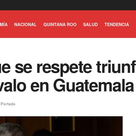
MÍA
NACIONAL
QUINTANA ROO
SALUD
TENDENCIA
 se respete triun
valo en Guatemala
,
Portada