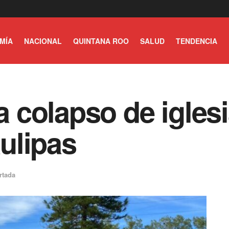
MÍA
NACIONAL
QUINTANA ROO
SALUD
TENDENCIA
colapso de iglesi
ulipas
rtada