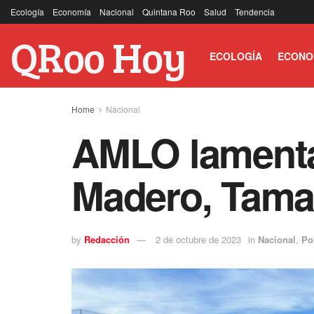
Ecología
Economía
Nacional
Quintana Roo
Salud
Tendencia
QRoo Hoy
ECOLOGÍA
ECONO
Home
Nacional
AMLO lamenta 
Madero, Tama
by
Redacción
2 de octubre de 2023
in
Nacional
,
Po