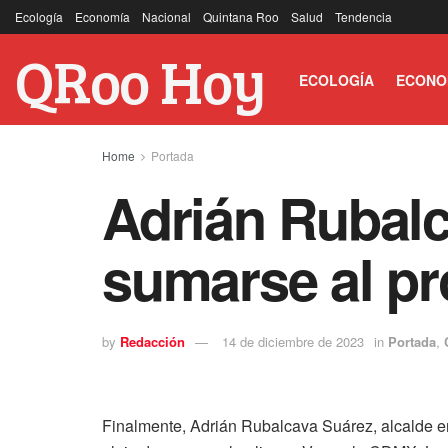
Ecología
Economía
Nacional
Quintana Roo
Salud
Tendencia
QRoo Hoy
ECOLOGÍA
ECONO
Home
Portada
Adrián Rubalc
sumarse al p
by
Redacción
14 de diciembre de 2023
in
Portada
,
Finalmente, Adrián Rubalcava Suárez, alcalde en