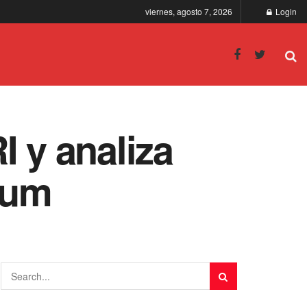
viernes, agosto 7, 2026
Login
I y analiza
aum