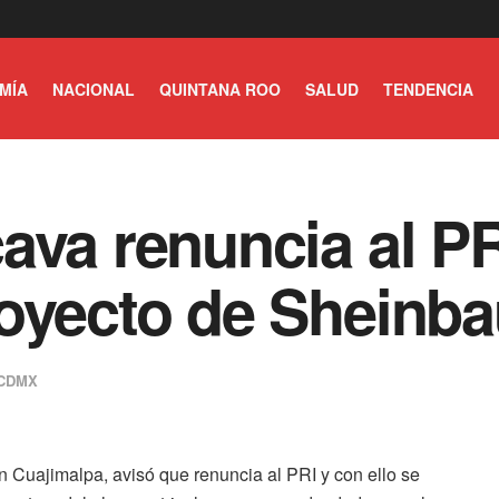
MÍA
NACIONAL
QUINTANA ROO
SALUD
TENDENCIA
ava renuncia al PR
royecto de Sheinb
CDMX
 Cuajimalpa, avisó que renuncia al PRI y con ello se