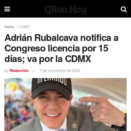
QRoo Hoy
Home
CDMX
Adrián Rubalcava notifica a
Congreso licencia por 15
días; va por la CDMX
by
Redacción
7 de noviembre de 2023