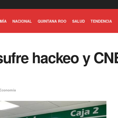
MÍA
NACIONAL
QUINTANA ROO
SALUD
TENDENCIA
sufre hackeo y CN
Economía