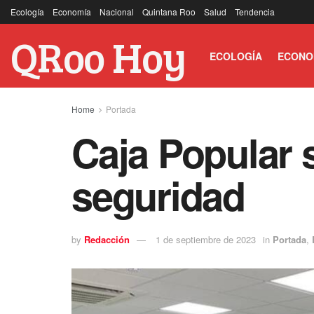
Ecología
Economía
Nacional
Quintana Roo
Salud
Tendencia
QRoo Hoy
ECOLOGÍA
ECONO
Home
Portada
Caja Popular 
seguridad
by
Redacción
1 de septiembre de 2023
in
Portada
,